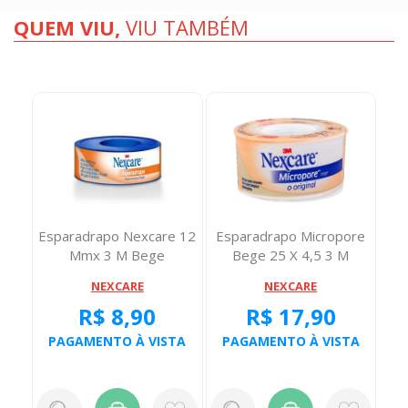
QUEM VIU,
VIU TAMBÉM
ore
Esparadrapo Nexcare 12
Esparadrapo Micropore
Mmx 3 M Bege
Bege 25 X 4,5 3 M
NEXCARE
NEXCARE
R$ 8,90
R$ 17,90
TA
PAGAMENTO À VISTA
PAGAMENTO À VISTA
P