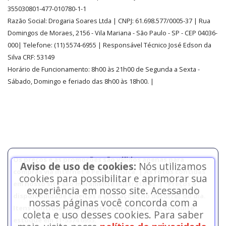
355030801-477-010780-1-1
Razão Social:
Drogaria Soares Ltda
| CNPJ: 61.698.577/0005-37
| Rua
Domingos de Moraes, 2156
-
Vila Mariana -
São Paulo - SP - CEP 04036-
000| Telefone:
(11)
5574-6955
| Responsável Técnico José Edson da
Silva CRF: 53149
Horário de Funcionamento
:
8h00 às 21h00 de Segunda a Sexta -
Sábado, Domingo e feriado das 8h00 às 18h00
.
|
Os preços e as promoções são válidos apenas para
Aviso de uso de cookies:
Nós utilizamos
compras via internet e Pessoa Física. | As fotos contidas
cookies para possibilitar e aprimorar sua
em nosso site são meramente ilustrativas. | *Preços e
experiência em nosso site. Acessando
disponibilidade sujeitos a alterações no decorrer do dia.
nossas páginas você concorda com a
Itens controlados somente retirada na loja, consulte
coleta e uso desses cookies. Para saber
estoque em 11-5574 6955.