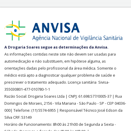
SEGURANÇA
A Drogaria Soares segue as determinações da Anvisa.
E
As informações contidas neste site não devem ser usadas para
CREDIBILIDADE
automedicação e não substituem, em hipótese alguma, as
orientações dadas pelo profissional da área médica. Somente o
médico está apto a diagnosticar qualquer problema de saúde e
prescrever o tratamento adequado. Licença sanitária Sivisa-
355030801-477-010780-1-1
Razão Social:
Drogaria Soares Ltda
| CNPJ: 61.698.577/0005-37
| Rua
Domingos de Moraes, 2156
-
Vila Mariana -
São Paulo - SP - CEP 04036-
000| Telefone:
(11)
5574-6955
| Responsável Técnico José Edson da
Silva CRF: 53149
Horário de Funcionamento
:
8h00 às 21h00 de Segunda a Sexta -