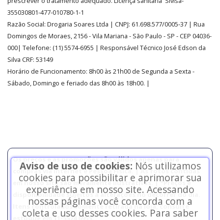
prescrever o tratamento adequado. Licença sanitária Sivisa-
355030801-477-010780-1-1
Razão Social:
Drogaria Soares Ltda
| CNPJ: 61.698.577/0005-37
| Rua
Domingos de Moraes, 2156
-
Vila Mariana -
São Paulo - SP - CEP 04036-
000| Telefone:
(11)
5574-6955
| Responsável Técnico José Edson da
Silva CRF: 53149
Horário de Funcionamento
:
8h00 às 21h00 de Segunda a Sexta -
Sábado, Domingo e feriado das 8h00 às 18h00
.
|
Os preços e as promoções são válidos apenas para
Aviso de uso de cookies:
Nós utilizamos
compras via internet e Pessoa Física. | As fotos contidas
cookies para possibilitar e aprimorar sua
em nosso site são meramente ilustrativas. | *Preços e
experiência em nosso site. Acessando
disponibilidade sujeitos a alterações no decorrer do dia.
nossas páginas você concorda com a
Itens controlados somente retirada na loja, consulte
coleta e uso desses cookies. Para saber
estoque em 11-5574 6955.