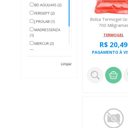
BD AGULHAS (2)
FERISEPT (2)
Bolsa Termogel G
J PROLAB (1)
700 Miligrama
MADRESSENZA
TERMOGEL
(1)
R$ 20,49
MERCUR (2)
SERINGA BD (1)
PAGAMENTO À VI
SUPER
Limpar
BRONDER (1)
TERMOGEL (1)