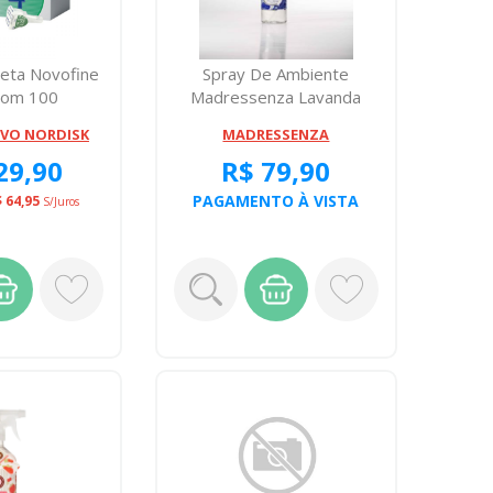
neta Novofine
Spray De Ambiente
Com 100
Madressenza Lavanda
Toscana 200 Milig...
VO NORDISK
MADRESSENZA
29,90
R$ 79,90
PAGAMENTO À VISTA
 64,95
S/juros