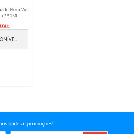
uido Flora Vie
la 350Ml
NTAH
PONÍVEL
 novidades e promoções!