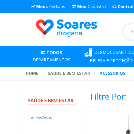
Meus
Pedidos
Meu
Cadastro
Centra
DERMOCOSMÉTICO
TODOS
DEPARTAMENTOS
BELEZA E PROTEÇÃO
HOME
SAÚDE E BEM ESTAR
ACESSÓRIOS
Filtre Por:
SAÚDE
E BEM ESTAR
Acessórios