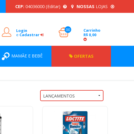
CEP:
04036000
(Editar)
NOSSAS
LOJAS
00
Carrinho
Login
e
Cadastrar
R$ 0,00
MAMÃE E BEBÊ
OFERTAS