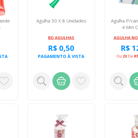
rande
Agulha 30 X 8 Unidades
Agulha P/ca
s
4 Mm 
BD AGULHAS
AGULHA NO
R$ 0,50
R$ 1
STA
PAGAMENTO À VISTA
Ou
2X
De
R$