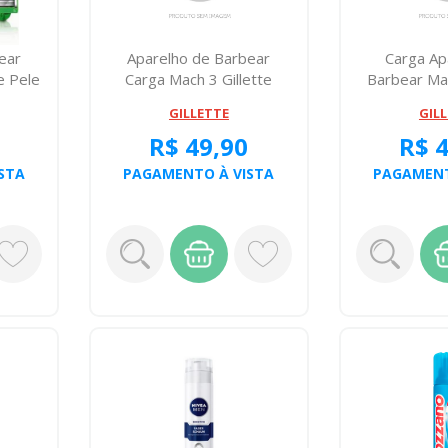
ear
Aparelho de Barbear
Carga Ap
e Pele
Carga Mach 3 Gillette
Barbear Mac
Regular L 4 P...
Pele Se
GILLETTE
GIL
R$ 49,90
R$ 
STA
PAGAMENTO À VISTA
PAGAMENT