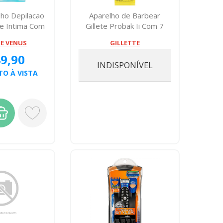
lho Depilacao
Aparelho de Barbear
te Intima Com
Gillete Probak Ii Com 7
2
Unidades
TE VENUS
GILLETTE
49,90
INDISPONÍVEL
O À VISTA