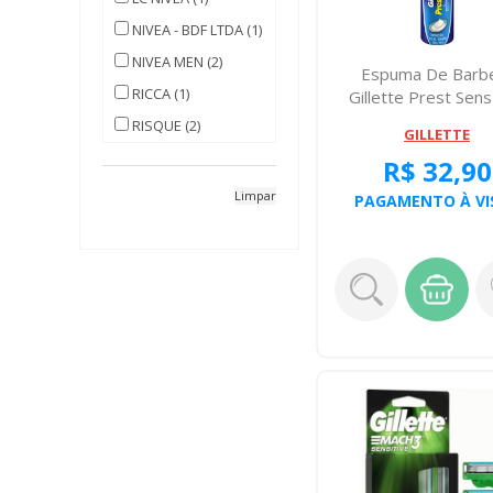
NIVEA - BDF LTDA (1)
NIVEA MEN (2)
Espuma De Barb
RICCA (1)
Gillette Prest Sen
Gramas
RISQUE (2)
GILLETTE
R$ 32,90
Limpar
PAGAMENTO À VI