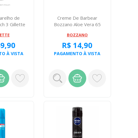
arelho de
Creme De Barbear
h 3 Gillette
Bozzano Aloe Vera 65
nsivel...
Gramas
LETTE
BOZZANO
49,90
R$ 14,90
O À VISTA
PAGAMENTO À VISTA