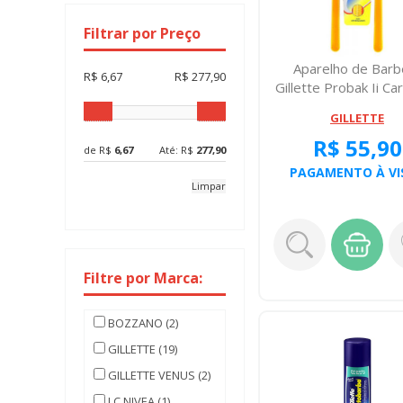
Filtrar por Preço
Aparelho de Barb
R$ 6,67
R$ 277,90
Gillette Probak Ii Ca
10 Unid...
GILLETTE
R$ 55,90
de R$
6,67
Até: R$
277,90
PAGAMENTO À VI
Limpar
Filtre por Marca:
BOZZANO (2)
GILLETTE (19)
GILLETTE VENUS (2)
LC NIVEA (1)