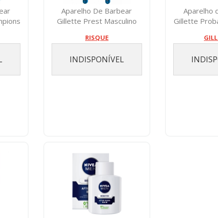
ear
Aparelho De Barbear
Aparelho 
mpions
Gillette Prest Masculino
Gillette Prob
Regular Co...
RISQUE
GIL
L
INDISPONÍVEL
INDIS