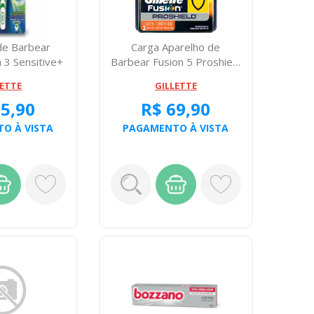
de Barbear
Carga Aparelho de
h 3 Sensitive+
Barbear Fusion 5 Proshield
arga
Gillette C...
LETTE
GILLETTE
35,90
R$ 69,90
O À VISTA
PAGAMENTO À VISTA