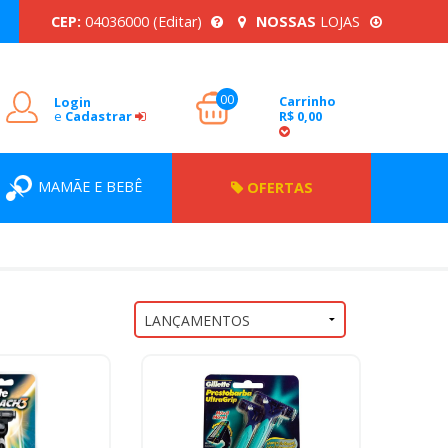
CEP:
04036000
(Editar)
NOSSAS
LOJAS
00
Carrinho
Login
e
Cadastrar
R$ 0,00
MAMÃE E BEBÊ
OFERTAS