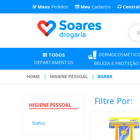
Meus
Pedidos
Meu
Cadastro
Centra
DERMOCOSMÉTICO
TODOS
DEPARTAMENTOS
BELEZA E PROTEÇÃO
HOME
HIGIENE PESSOAL
BARBA
Filtre Por:
HIGIENE
PESSOAL
Barba