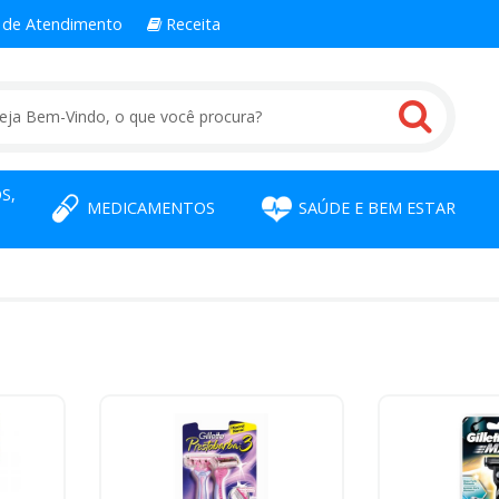
l
de Atendimento
Receita
S,
MEDICAMENTOS
SAÚDE E BEM ESTAR