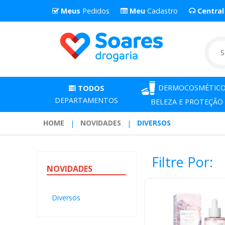
Meus
Pedidos
Meu
Cadastro
Centra
DERMOCOSMÉTICO
TODOS
DEPARTAMENTOS
BELEZA E PROTEÇÃO
HOME
NOVIDADES
DIVERSOS
Filtre Por:
NOVIDADES
Diversos