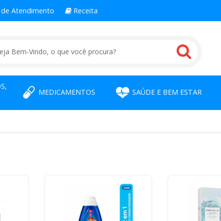
l
de Atendimento
Receita
S,
MEDICAMENTOS
SAÚDE E BEM ESTAR