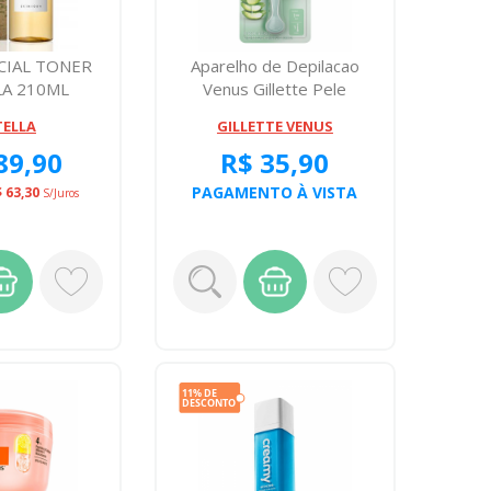
CIAL TONER
Aparelho de Depilacao
LA 210ML
Venus Gillette Pele
Sensivel 1 Un...
TELLA
GILLETTE VENUS
89,90
R$ 35,90
PAGAMENTO À VISTA
 63,30
S/juros