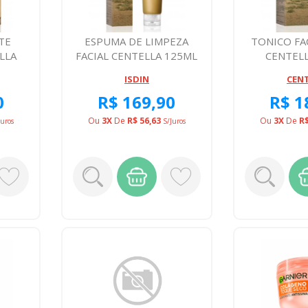
TE
ESPUMA DE LIMPEZA
TONICO FA
LLA
FACIAL CENTELLA 125ML
CENTEL
ISDIN
CEN
0
R$ 169,90
R$ 1
Ou
3X
De
R$ 56,63
Ou
3X
De
R$
juros
S/juros