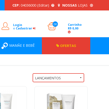
CEP:
04036000
(Editar)
NOSSAS
LOJAS
00
Carrinho
Login
e
Cadastrar
R$ 0,00
MAMÃE E BEBÊ
OFERTAS