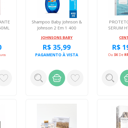
ANTE
Shampoo Baby Johnson &
PROTETO
50ML
Johnson 2 Em 1 400
SERUM H
Miligramas
WATER FIT
JOHNSONS BABY
CEN
0
R$ 35,99
R$ 1
PAGAMENTO À VISTA
Ou
3X
De
R$
juros