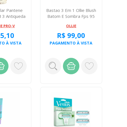
ilar Pantene
Bastao 3 Em 1 Ollie Blush
B 3 Antiqueda
Batom E Sombra Fps 95
tr...
Cereja ...
E PRO-V
OLLIE
55,10
R$ 99,00
O À VISTA
PAGAMENTO À VISTA