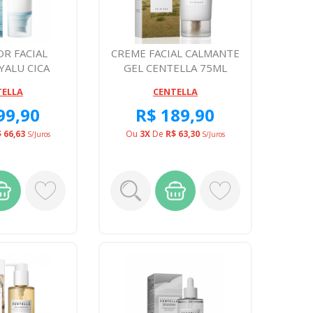
R FACIAL
CREME FACIAL CALMANTE
YALU CICA
GEL CENTELLA 75ML
 SUN FPS 50
TELLA
CENTELLA
99,90
R$ 189,90
 66,63
Ou
3X
De
R$ 63,30
S/juros
S/juros