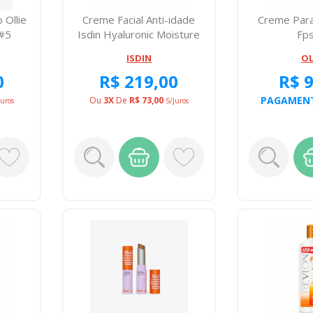
 Ollie
Creme Facial Anti-idade
Creme Para
 #5
Isdin Hyaluronic Moisture
Fp
Pele ...
ISDIN
OL
0
R$ 219,00
R$ 
PAGAMENT
Ou
3X
De
R$ 73,00
juros
S/juros