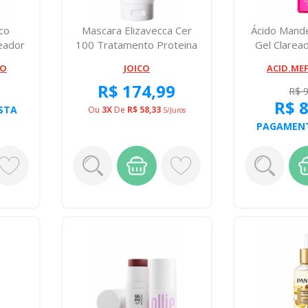
co
Mascara Elizavecca Cer
Ácido Mand
eador
100 Tratamento Proteina
Gel Clarea
100 Mili...
3
CO
JOICO
ACID.ME
R$ 174,99
R$ 
R$ 
STA
Ou
3X
De
R$ 58,33
S/juros
PAGAMENT