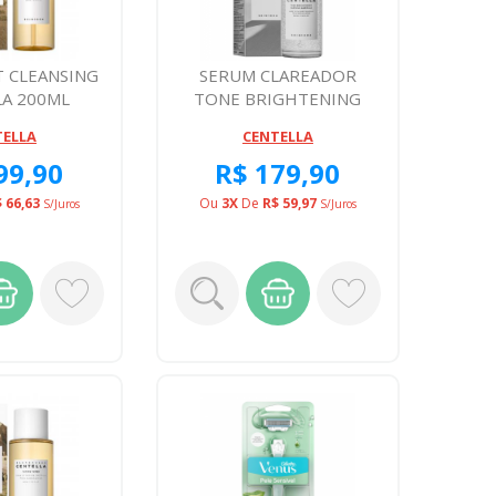
T CLEANSING
SERUM CLAREADOR
LA 200ML
TONE BRIGHTENING
CAPSULE CENTELLA 50ML
TELLA
CENTELLA
99,90
R$ 179,90
 66,63
Ou
3X
De
R$ 59,97
S/juros
S/juros