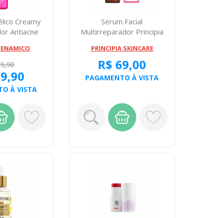
élico Creamy
Serum Facial
dor Antiacne
Multirreparador Principia
0g
Mix 03 30 Miligr...
FENAMICO
PRINCIPIA SKINCARE
R$ 69,00
99,90
89,90
PAGAMENTO À VISTA
O À VISTA