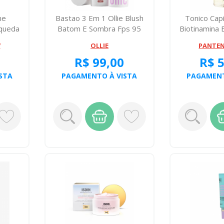
ne
Bastao 3 Em 1 Ollie Blush
Tonico Cap
iqueda
Batom E Sombra Fps 95
Biotinamina 
Cafe 4,...
+ Nu
V
OLLIE
PANTEN
R$ 99,00
R$ 
STA
PAGAMENTO À VISTA
PAGAMENT