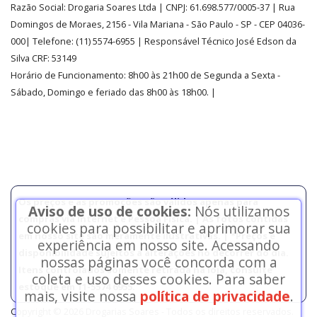
Razão Social:
Drogaria Soares Ltda
| CNPJ: 61.698.577/0005-37
| Rua
Domingos de Moraes, 2156
-
Vila Mariana -
São Paulo - SP - CEP 04036-
000| Telefone:
(11)
5574-6955
| Responsável Técnico José Edson da
Silva CRF: 53149
Horário de Funcionamento
:
8h00 às 21h00 de Segunda a Sexta -
Sábado, Domingo e feriado das 8h00 às 18h00
.
|
Os preços e as promoções são válidos apenas para
Aviso de uso de cookies:
Nós utilizamos
compras via internet e Pessoa Física. | As fotos contidas
cookies para possibilitar e aprimorar sua
em nosso site são meramente ilustrativas. | *Preços e
experiência em nosso site. Acessando
disponibilidade sujeitos a alterações no decorrer do dia.
nossas páginas você concorda com a
Itens controlados somente retirada na loja, consulte
coleta e uso desses cookies. Para saber
estoque em 11-5574 6955.
mais, visite nossa
política de privacidade
.
Copyright © 2026 Drogarias Soares - Todos os direitos reservados.