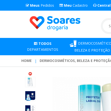
Meus
Pedidos
Meu
Cadastro
Centra
DERMOCOSMÉTICO
TODOS
DEPARTAMENTOS
BELEZA E PROTEÇÃO
HOME
DERMOCOSMÉTICOS, BELEZA E PROTEÇÃ
Creme
Labial
Bepantol
Derma
Fps