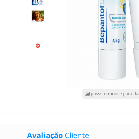
50
4,5
Gramas
CÓDIGO
DO
PRODUTO:
9990595
|
Marca:
BEPANTOL
DERMA
passe o mouse para da
Avaliação
Cliente