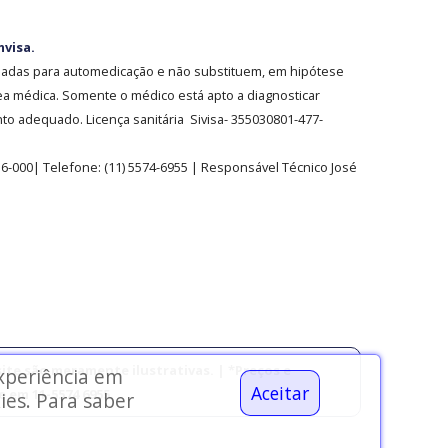
nvisa.
sadas para automedicação e não substituem, em hipótese
ea médica. Somente o médico está apto a diagnosticar
o adequado. Licença sanitária Sivisa- 355030801-477-
36-000| Telefone:
(11)
5574-6955
| Responsável Técnico José
ite são meramente ilustrativas. | *Preços e
experiência em
Aceitar
 em 11-5574 6955.
ies. Para saber