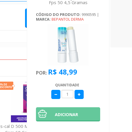
Fps 50 4,5 Gramas
CÓDIGO DO PRODUTO:
9990595
|
QUERO FAZER UMA AVALIAÇÃO
MARCA:
BEPANTOL DERMA
R$ 48,99
POR:
QUANTIDADE
ADICIONAR
s-cal D 500 Miligramas/ 1.000 Ui
Locao Nivea