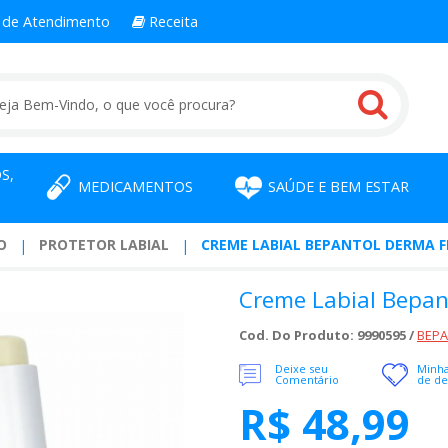
l
de Atendimento
Receita
S,
MEDICAMENTOS
SAÚDE E BEM ESTAR
O
PROTETOR LABIAL
CREME LABIAL BEPANTOL DERMA FP
Creme Labial Bepan
Cod. Do Produto: 9990595 /
BEP
Deixe seu
Minha
Comentário
de de
R$ 48,99