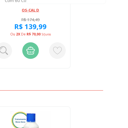
Com 60 Comprimidos Re...
Ext Se
OS-CAL D
R
R$ 174,49
R$ 139,99
PAGA
Ou
2X
De
R$ 70,00
S/juros