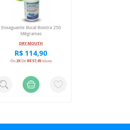
Enxaguante Bucal Boixtra 250
Lenco Ume
Miligramas
DRY MOUTH
BE
R$ 114,90
R
Ou
2X
De
R$ 57,45
S/juros
PAGA