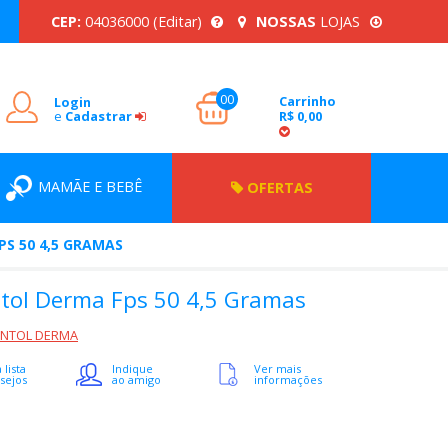
CEP:
04036000
(Editar)
NOSSAS
LOJAS
00
Carrinho
Login
e
Cadastrar
R$ 0,00
MAMÃE E BEBÊ
OFERTAS
S 50 4,5 GRAMAS
tol Derma Fps 50 4,5 Gramas
ANTOL DERMA
 lista
Indique
Ver mais
sejos
ao amigo
informações