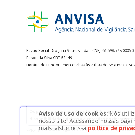
Razão Social:
Drogaria Soares Ltda
| CNPJ: 61.698.577/0005-
Edson da Silva CRF: 53149
Horário de Funcionamento
:
8h00 às 21h00 de Segunda a Sex
Os preços e as promoções são válidos apenas para co
Aviso de uso de cookies:
Nós utili
disponibilidade sujeitos a alterações no decorrer d
nosso site. Acessando nossas págin
mais, visite nossa
política de priv
Copyright © 2026 Drogarias Soares - Todos os direitos rese