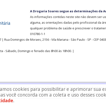
A Drogaria Soares segue as determinações da A
As informações contidas neste site não devem ser u
alguma, as orientações dadas pelo profissional da ár
qualquer problema de saúde e prescrever o tratament
010780-1-1
37
| Rua Domingos de Moraes, 2156
-
Vila Mariana -
São Paulo - SP - CEP 040
ta - Sábado, Domingo e feriado das 8h00 às 18h00
.
|
mpras via internet e Pessoa Física. | As fotos contidas em nosso s
zamos cookies para possibilitar e aprimorar sua 
o dia. Itens controlados somente retirada na loja, consulte estoque
as você concorda com a coleta e uso desses cook
acidade
.
rvados.