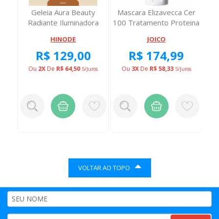
Deo
Geleia Aura Beauty
Mascara Elizavecca Cer
ipia
Radiante Iluminadora
100 Tratamento Proteina
Shine 200 Milig...
100 Mili...
E
HINODE
JOICO
R$ 129,00
R$ 174,99
TA
O
Ou
2X
De
R$ 64,50
Ou
3X
De
R$ 58,33
S/juros
S/juros
VOLTAR AO TOPO