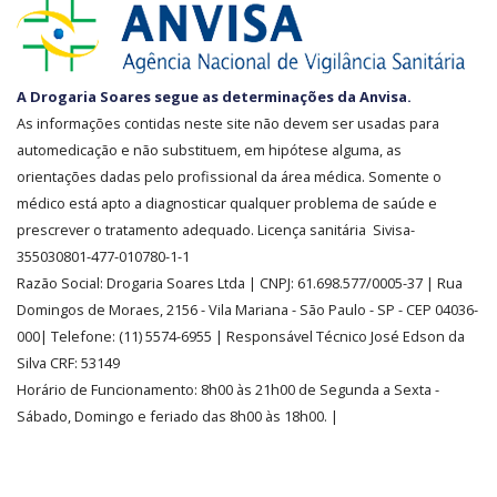
SEGURANÇA
A Drogaria Soares segue as determinações da Anvisa.
E
As informações contidas neste site não devem ser usadas para
CREDIBILIDADE
automedicação e não substituem, em hipótese alguma, as
orientações dadas pelo profissional da área médica. Somente o
médico está apto a diagnosticar qualquer problema de saúde e
prescrever o tratamento adequado. Licença sanitária Sivisa-
355030801-477-010780-1-1
Razão Social:
Drogaria Soares Ltda
| CNPJ: 61.698.577/0005-37
| Rua
Domingos de Moraes, 2156
-
Vila Mariana -
São Paulo - SP - CEP 04036-
000| Telefone:
(11)
5574-6955
| Responsável Técnico José Edson da
Silva CRF: 53149
Horário de Funcionamento
:
8h00 às 21h00 de Segunda a Sexta -
Sábado, Domingo e feriado das 8h00 às 18h00
.
|