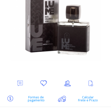
Deixe
Minha
Indique
Ver
seu
lista
ao
mais
Comentário
de
amigo
informações
desejos
Formas de
Calcular
pagamento
Frete e Prazo