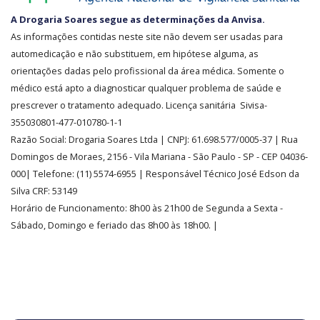
SEGURANÇA
A Drogaria Soares segue as determinações da Anvisa.
E
As informações contidas neste site não devem ser usadas para
CREDIBILIDADE
automedicação e não substituem, em hipótese alguma, as
orientações dadas pelo profissional da área médica. Somente o
médico está apto a diagnosticar qualquer problema de saúde e
prescrever o tratamento adequado. Licença sanitária Sivisa-
355030801-477-010780-1-1
Razão Social:
Drogaria Soares Ltda
| CNPJ: 61.698.577/0005-37
| Rua
Domingos de Moraes, 2156
-
Vila Mariana -
São Paulo - SP - CEP 04036-
000| Telefone:
(11)
5574-6955
| Responsável Técnico José Edson da
Silva CRF: 53149
Horário de Funcionamento
:
8h00 às 21h00 de Segunda a Sexta -
Sábado, Domingo e feriado das 8h00 às 18h00
.
|