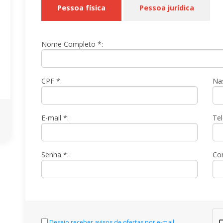
Pessoa física
Pessoa jurídica
Nome Completo *:
CPF *:
Na
E-mail *:
Tel
Senha *:
Co
Desejo receber avisos de ofertas por e-mail