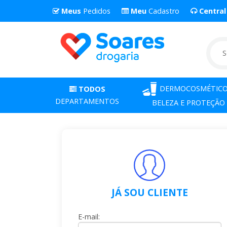
Meus
Pedidos
Meu
Cadastro
Centra
DERMOCOSMÉTICO
TODOS
DEPARTAMENTOS
BELEZA E PROTEÇÃO
JÁ SOU CLIENTE
E-mail: