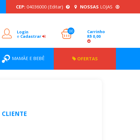
CEP:
04036000
(Editar)
NOSSAS
LOJAS
00
Carrinho
Login
e
Cadastrar
R$ 0,00
MAMÃE E BEBÊ
OFERTAS
 CLIENTE