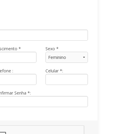
scimento *
Sexo *
efone :
Celular *:
nfirmar Senha *: