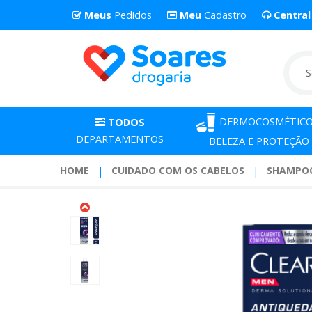
Meus
Pedidos
Meu
Cadastro
Centra
DERMOCOSMÉTICO
TODOS
DEPARTAMENTOS
BELEZA E PROTEÇÃO
HOME
CUIDADO COM OS CABELOS
SHAMPO
SHAMPOO
CLEAR
DERMA
SOLUT
MEN