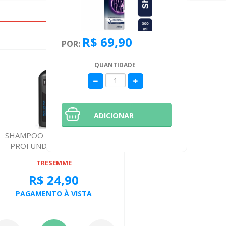
R$ 69,90
POR:
QUANTIDADE
ADICIONAR
SHAMPOO TRESEMME HID
Shampoo 
PROFUNDA 400ML 8846
Cabelo&b
TRESEMME
CL
R$ 24,90
R
PAGAMENTO À VISTA
PAGA