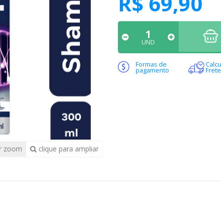
R$ 69,90
UND
Formas de
Calcu
pagamento
Frete
r zoom
clique para ampliar