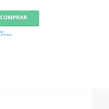
COMPRAR
lar
 e Prazo