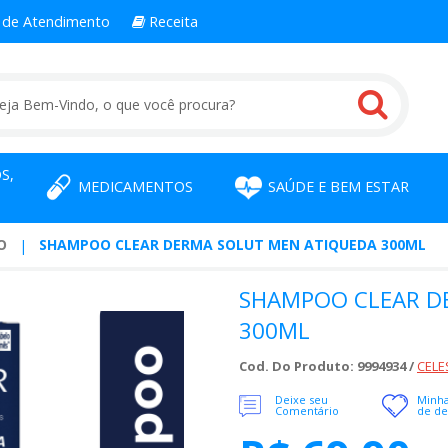
l
de Atendimento
Receita
S,
MEDICAMENTOS
SAÚDE E BEM ESTAR
O
SHAMPOO CLEAR DERMA SOLUT MEN ATIQUEDA 300ML
SHAMPOO CLEAR D
300ML
Cod. Do Produto: 9994934 /
CELE
Deixe seu
Minha
Comentário
de de