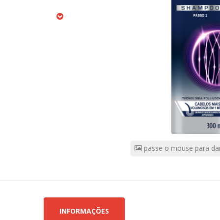
ATIQUEDA
300ML
CÓDIGO
DO
PRODUTO:
9994934
|
Marca:
CELESTRAT
passe o mouse para da
INFORMAÇÕES