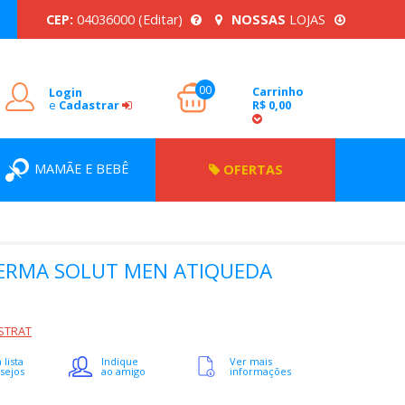
CEP:
04036000
(Editar)
NOSSAS
LOJAS
00
Carrinho
Login
e
Cadastrar
R$ 0,00
MAMÃE E BEBÊ
OFERTAS
ERMA SOLUT MEN ATIQUEDA
STRAT
 lista
Indique
Ver mais
sejos
ao amigo
informações