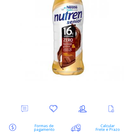
Deixe
Minha
Indique
Ver
seu
lista
ao
mais
Comentário
de
amigo
informações
desejos
Formas de
Calcular
pagamento
Frete e Prazo