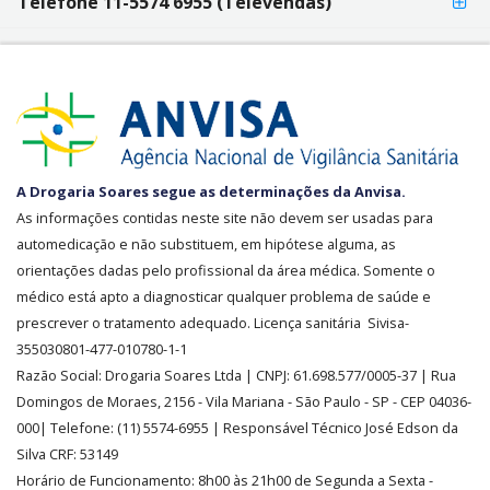
Telefone 11-5574 6955 (Televendas)
SEGURANÇA
A Drogaria Soares segue as determinações da Anvisa.
E
As informações contidas neste site não devem ser usadas para
CREDIBILIDADE
automedicação e não substituem, em hipótese alguma, as
orientações dadas pelo profissional da área médica. Somente o
médico está apto a diagnosticar qualquer problema de saúde e
prescrever o tratamento adequado. Licença sanitária Sivisa-
355030801-477-010780-1-1
Razão Social:
Drogaria Soares Ltda
| CNPJ: 61.698.577/0005-37
| Rua
Domingos de Moraes, 2156
-
Vila Mariana -
São Paulo - SP - CEP 04036-
000| Telefone:
(11)
5574-6955
| Responsável Técnico José Edson da
Silva CRF: 53149
Horário de Funcionamento
:
8h00 às 21h00 de Segunda a Sexta -