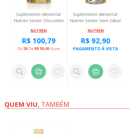
 Com
Suplemento Alimentar
Suplemento Alimentar
Pr
Nutren Senior Chocolate
Nutren Senior Sem Sabor
370 Gramas
370 Gramas
NUTREN
NUTREN
R$ 100,79
R$ 92,90
PAGAMENTO À VISTA
Ou
2X
De
R$ 50,40
O
ros
S/juros
QUEM VIU,
TAMBÉM