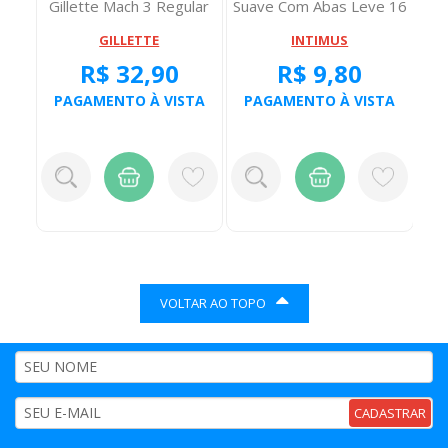
re
Gillette Mach 3 Regular
Suave Com Abas Leve 16
Pague 14
GILLETTE
INTIMUS
R$ 32,90
R$ 9,80
TA
PAGAMENTO À VISTA
PAGAMENTO À VISTA
P
VOLTAR AO TOPO
CADASTRAR