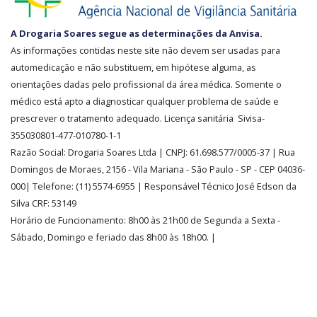
SEGURANÇA
A Drogaria Soares segue as determinações da Anvisa.
E
As informações contidas neste site não devem ser usadas para
CREDIBILIDADE
automedicação e não substituem, em hipótese alguma, as
orientações dadas pelo profissional da área médica. Somente o
médico está apto a diagnosticar qualquer problema de saúde e
prescrever o tratamento adequado. Licença sanitária Sivisa-
355030801-477-010780-1-1
Razão Social:
Drogaria Soares Ltda
| CNPJ: 61.698.577/0005-37
| Rua
Domingos de Moraes, 2156
-
Vila Mariana -
São Paulo - SP - CEP 04036-
000| Telefone:
(11)
5574-6955
| Responsável Técnico José Edson da
Silva CRF: 53149
Horário de Funcionamento
:
8h00 às 21h00 de Segunda a Sexta -
Sábado, Domingo e feriado das 8h00 às 18h00
.
|