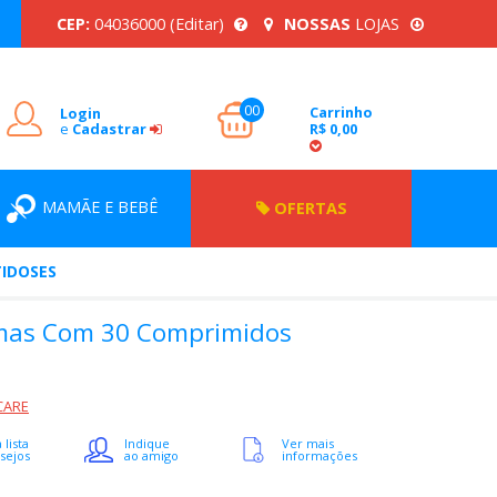
CEP:
04036000
(Editar)
NOSSAS
LOJAS
00
Carrinho
Login
e
Cadastrar
R$ 0,00
MAMÃE E BEBÊ
OFERTAS
TIDOSES
amas Com 30 Comprimidos
CARE
 lista
Indique
Ver mais
sejos
ao amigo
informações