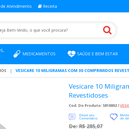
l
de Atendimento
Receita
S,
MEDICAMENTOS
SAÚDE E BEM ESTAR
IOS
VESICARE 10 MILIGRAMAS COM 30 COMPRIMIDOS REVES
Vesicare 10 Miligr
Revestidoses
Cod. Do Produto: 5818802 /
VESI
Deixe seu
Minha
Comentário
de de
De: R$ 285,07