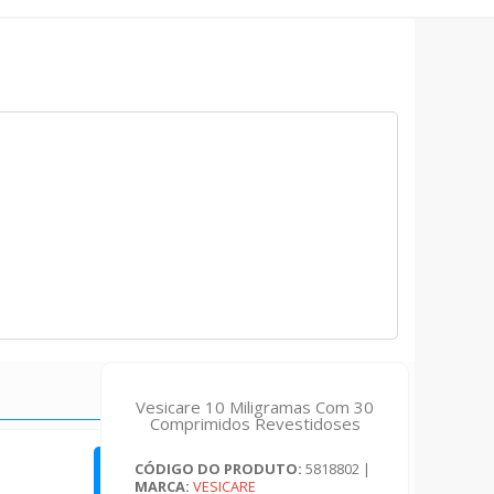
Vesicare 10 Miligramas Com 30
Comprimidos Revestidoses
CÓDIGO DO PRODUTO:
5818802
|
QUERO FAZER UMA AVALIAÇÃO
MARCA:
VESICARE