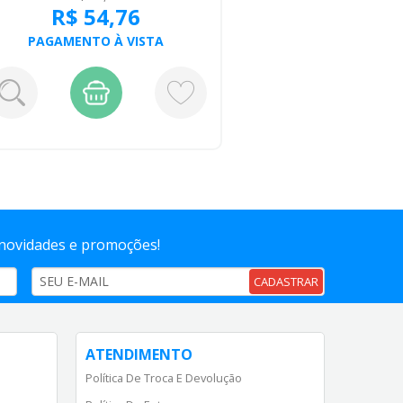
R$ 54,76
R
PAGAMENTO À VISTA
PAGA
 novidades e promoções!
CADASTRAR
ATENDIMENTO
Política De Troca E Devolução