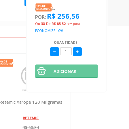
DE: R$ 285,07
R$ 256,56
POR:
Ou
3X
De
R$ 85,52
Sem Juros
ECONOMIZE 10%
QUANTIDADE
ADICIONAR
Retemic Xarope 120 Miligramas
Glifage
C
RETEMIC
R$ 60,84