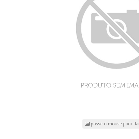
Comprimidos
Revestidoses
CÓDIGO
DO
PRODUTO:
5818802
|
Marca:
VESICARE
passe o mouse para da