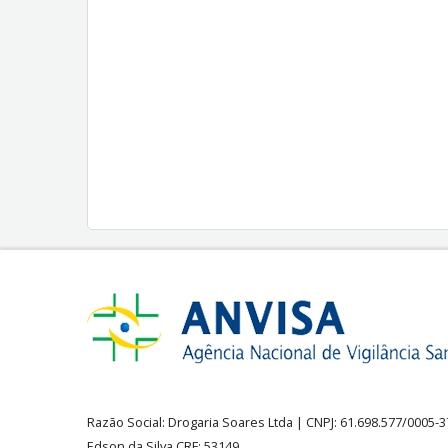
Razão Social:
Drogaria Soares Ltda
| CNPJ: 61.698.577/0005-
Edson da Silva CRF: 53149