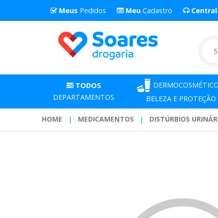
Meus
Pedidos
Meu
Cadastro
Centra
DERMOCOSMÉTICO
TODOS
DEPARTAMENTOS
BELEZA E PROTEÇÃO
HOME
MEDICAMENTOS
DISTÚRBIOS URINÁR
Vesicare
10
Miligramas
Com
30